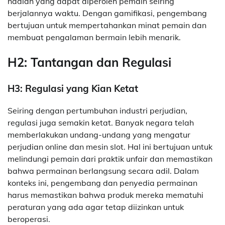
hadiah yang dapat diperoleh pemain seiring
berjalannya waktu. Dengan gamifikasi, pengembang
bertujuan untuk mempertahankan minat pemain dan
membuat pengalaman bermain lebih menarik.
H2: Tantangan dan Regulasi
H3: Regulasi yang Kian Ketat
Seiring dengan pertumbuhan industri perjudian,
regulasi juga semakin ketat. Banyak negara telah
memberlakukan undang-undang yang mengatur
perjudian online dan mesin slot. Hal ini bertujuan untuk
melindungi pemain dari praktik unfair dan memastikan
bahwa permainan berlangsung secara adil. Dalam
konteks ini, pengembang dan penyedia permainan
harus memastikan bahwa produk mereka mematuhi
peraturan yang ada agar tetap diizinkan untuk
beroperasi.