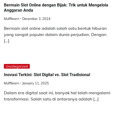
Bermain Slot Online dengan Bijak: Trik untuk Mengelola
Anggaran Anda
Muffilearn
December 3, 2024
Bermain slot online adalah salah satu bentuk hiburan
yang sangat populer dalam dunia perjudian. Dengan
[…]
Uncategorized
Inovasi Terkini: Slot Digital vs. Slot Tradisional
Muffilearn
January 11, 2025
Dalam era digital saat ini, banyak hal telah mengalami
transformasi. Salah satu di antaranya adalah […]