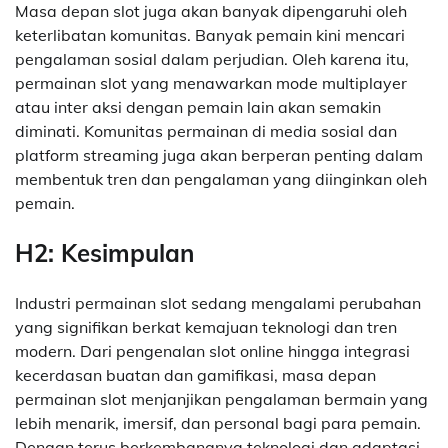
Masa depan slot juga akan banyak dipengaruhi oleh
keterlibatan komunitas. Banyak pemain kini mencari
pengalaman sosial dalam perjudian. Oleh karena itu,
permainan slot yang menawarkan mode multiplayer
atau inter aksi dengan pemain lain akan semakin
diminati. Komunitas permainan di media sosial dan
platform streaming juga akan berperan penting dalam
membentuk tren dan pengalaman yang diinginkan oleh
pemain.
H2: Kesimpulan
Industri permainan slot sedang mengalami perubahan
yang signifikan berkat kemajuan teknologi dan tren
modern. Dari pengenalan slot online hingga integrasi
kecerdasan buatan dan gamifikasi, masa depan
permainan slot menjanjikan pengalaman bermain yang
lebih menarik, imersif, dan personal bagi para pemain.
Dengan terus berkembangnya teknologi dan adaptasi