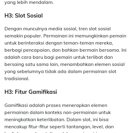
yang lebih mendalam.
H3: Slot Sosial
Dengan munculnya media sosial, tren slot sosial
semakin populer. Permainan ini memungkinkan pemain
untuk berinteraksi dengan teman-teman mereka,
berbagi pencapaian, dan bahkan bermain bersama. Ini
adalah cara baru bagi pemain untuk terlibat dan
bersaing satu sama lain, menambahkan elemen sosial
yang sebelumnya tidak ada dalam permainan slot
tradisional.
H3: Fitur Gamifikasi
Gamifikasi adalah proses menerapkan elemen
permainan dalam konteks non-permainan untuk
meningkatkan keterlibatan. Dalam slot, ini bisa
mencakup fitur-fitur seperti tantangan, level, dan