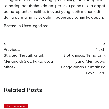
terhadap perubahan dalam perilaku pemain, kita dapat
berharap untuk melihat inovasi yang lebih menarik di
dunia permainan slot dalam beberapa tahun ke depan.
Posted in
Uncategorized
Post
Previous:
Next:
navigation
Strategi Terbaik untuk
Slot Khusus: Tema Unik
Menang di Slot: Fakta atau
yang Membawa
Mitos?
Pengalaman Bermain ke
Level Baru
Related Posts
Uncategorized