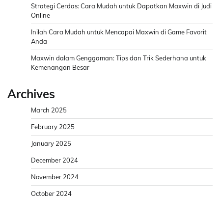
Strategi Cerdas: Cara Mudah untuk Dapatkan Maxwin di Judi
Online
Inilah Cara Mudah untuk Mencapai Maxwin di Game Favorit
Anda
Maxwin dalam Genggaman: Tips dan Trik Sederhana untuk
Kemenangan Besar
Archives
March 2025
February 2025
January 2025
December 2024
November 2024
October 2024