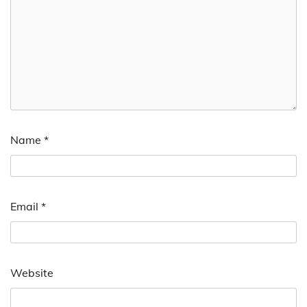
Name
*
Email
*
Website