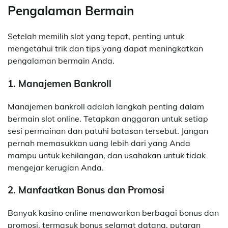
Pengalaman Bermain
Setelah memilih slot yang tepat, penting untuk
mengetahui trik dan tips yang dapat meningkatkan
pengalaman bermain Anda.
1. Manajemen Bankroll
Manajemen bankroll adalah langkah penting dalam
bermain slot online. Tetapkan anggaran untuk setiap
sesi permainan dan patuhi batasan tersebut. Jangan
pernah memasukkan uang lebih dari yang Anda
mampu untuk kehilangan, dan usahakan untuk tidak
mengejar kerugian Anda.
2. Manfaatkan Bonus dan Promosi
Banyak kasino online menawarkan berbagai bonus dan
promosi, termasuk bonus selamat datang, putaran