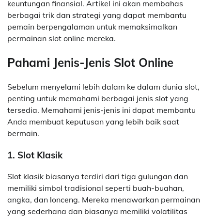
keuntungan finansial. Artikel ini akan membahas
berbagai trik dan strategi yang dapat membantu
pemain berpengalaman untuk memaksimalkan
permainan slot online mereka.
Pahami Jenis-Jenis Slot Online
Sebelum menyelami lebih dalam ke dalam dunia slot,
penting untuk memahami berbagai jenis slot yang
tersedia. Memahami jenis-jenis ini dapat membantu
Anda membuat keputusan yang lebih baik saat
bermain.
1. Slot Klasik
Slot klasik biasanya terdiri dari tiga gulungan dan
memiliki simbol tradisional seperti buah-buahan,
angka, dan lonceng. Mereka menawarkan permainan
yang sederhana dan biasanya memiliki volatilitas