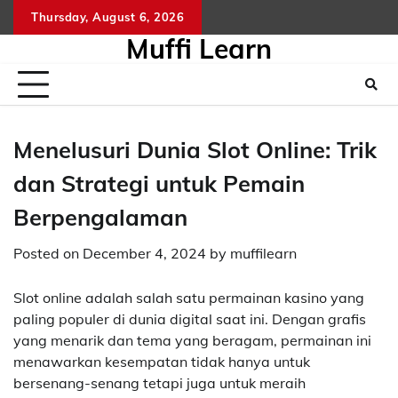
Skip
Thursday, August 6, 2026
to
Muffi Learn
content
Menelusuri Dunia Slot Online: Trik
dan Strategi untuk Pemain
Berpengalaman
Posted on
December 4, 2024
by
muffilearn
Slot online adalah salah satu permainan kasino yang
paling populer di dunia digital saat ini. Dengan grafis
yang menarik dan tema yang beragam, permainan ini
menawarkan kesempatan tidak hanya untuk
bersenang-senang tetapi juga untuk meraih