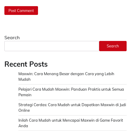
Search
Search
Recent Posts
Maxwin: Cara Menang Besar dengan Cara yang Lebih
Mudah
Pelajari Cara Mudah Maxwin: Panduan Praktis untuk Semua
Pemain
Strategi Cerdas: Cara Mudah untuk Dapatkan Maxwin di Judi
Online
Inilah Cara Mudah untuk Mencapai Maxwin di Game Favorit
Anda