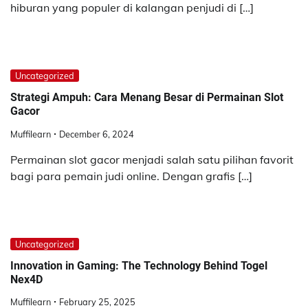
hiburan yang populer di kalangan penjudi di […]
Uncategorized
Strategi Ampuh: Cara Menang Besar di Permainan Slot
Gacor
Muffilearn
December 6, 2024
Permainan slot gacor menjadi salah satu pilihan favorit
bagi para pemain judi online. Dengan grafis […]
Uncategorized
Innovation in Gaming: The Technology Behind Togel
Nex4D
Muffilearn
February 25, 2025