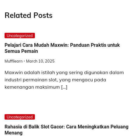
Related Posts
Uncategorized
Pelajari Cara Mudah Maxwin: Panduan Praktis untuk
Semua Pemain
Muffilearn
March 10, 2025
Maxwin adalah istilah yang sering digunakan dalam
industri permainan slot, yang mengacu pada
kemenangan maksimum […]
Uncategorized
Rahasia di Balik Slot Gacor: Cara Meningkatkan Peluang
Menang