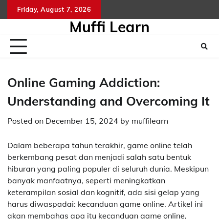
Skip
Friday, August 7, 2026
to
Muffi Learn
content
Online Gaming Addiction:
Understanding and Overcoming It
Posted on
December 15, 2024
by
muffilearn
Dalam beberapa tahun terakhir, game online telah
berkembang pesat dan menjadi salah satu bentuk
hiburan yang paling populer di seluruh dunia. Meskipun
banyak manfaatnya, seperti meningkatkan
keterampilan sosial dan kognitif, ada sisi gelap yang
harus diwaspadai: kecanduan game online. Artikel ini
akan membahas apa itu kecanduan game online,