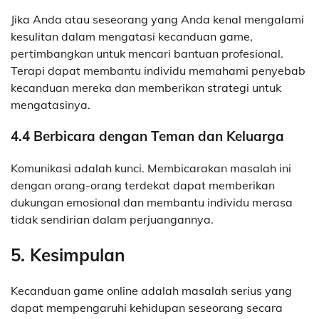
Jika Anda atau seseorang yang Anda kenal mengalami
kesulitan dalam mengatasi kecanduan game,
pertimbangkan untuk mencari bantuan profesional.
Terapi dapat membantu individu memahami penyebab
kecanduan mereka dan memberikan strategi untuk
mengatasinya.
4.4 Berbicara dengan Teman dan Keluarga
Komunikasi adalah kunci. Membicarakan masalah ini
dengan orang-orang terdekat dapat memberikan
dukungan emosional dan membantu individu merasa
tidak sendirian dalam perjuangannya.
5. Kesimpulan
Kecanduan game online adalah masalah serius yang
dapat mempengaruhi kehidupan seseorang secara