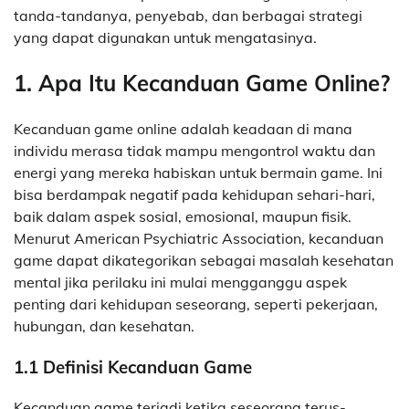
tanda-tandanya, penyebab, dan berbagai strategi
yang dapat digunakan untuk mengatasinya.
1. Apa Itu Kecanduan Game Online?
Kecanduan game online adalah keadaan di mana
individu merasa tidak mampu mengontrol waktu dan
energi yang mereka habiskan untuk bermain game. Ini
bisa berdampak negatif pada kehidupan sehari-hari,
baik dalam aspek sosial, emosional, maupun fisik.
Menurut American Psychiatric Association, kecanduan
game dapat dikategorikan sebagai masalah kesehatan
mental jika perilaku ini mulai mengganggu aspek
penting dari kehidupan seseorang, seperti pekerjaan,
hubungan, dan kesehatan.
1.1 Definisi Kecanduan Game
Kecanduan game terjadi ketika seseorang terus-