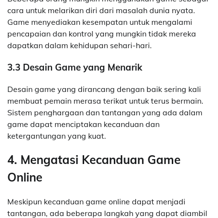
cara untuk melarikan diri dari masalah dunia nyata.
Game menyediakan kesempatan untuk mengalami
pencapaian dan kontrol yang mungkin tidak mereka
dapatkan dalam kehidupan sehari-hari.
3.3 Desain Game yang Menarik
Desain game yang dirancang dengan baik sering kali
membuat pemain merasa terikat untuk terus bermain.
Sistem penghargaan dan tantangan yang ada dalam
game dapat menciptakan kecanduan dan
ketergantungan yang kuat.
4. Mengatasi Kecanduan Game
Online
Meskipun kecanduan game online dapat menjadi
tantangan, ada beberapa langkah yang dapat diambil