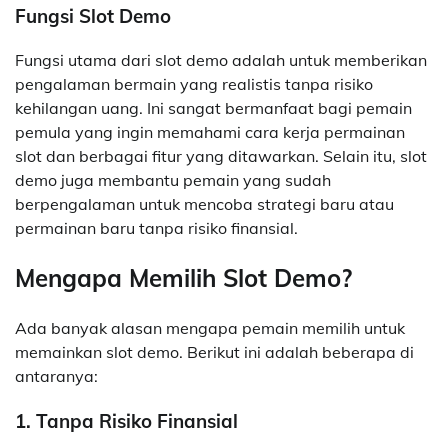
Fungsi Slot Demo
Fungsi utama dari slot demo adalah untuk memberikan
pengalaman bermain yang realistis tanpa risiko
kehilangan uang. Ini sangat bermanfaat bagi pemain
pemula yang ingin memahami cara kerja permainan
slot dan berbagai fitur yang ditawarkan. Selain itu, slot
demo juga membantu pemain yang sudah
berpengalaman untuk mencoba strategi baru atau
permainan baru tanpa risiko finansial.
Mengapa Memilih Slot Demo?
Ada banyak alasan mengapa pemain memilih untuk
memainkan slot demo. Berikut ini adalah beberapa di
antaranya:
1. Tanpa Risiko Finansial