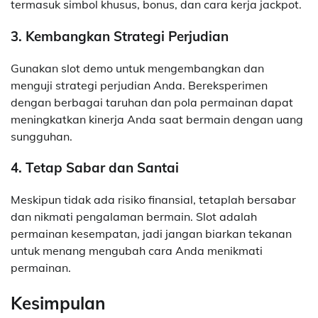
termasuk simbol khusus, bonus, dan cara kerja jackpot.
3. Kembangkan Strategi Perjudian
Gunakan slot demo untuk mengembangkan dan
menguji strategi perjudian Anda. Bereksperimen
dengan berbagai taruhan dan pola permainan dapat
meningkatkan kinerja Anda saat bermain dengan uang
sungguhan.
4. Tetap Sabar dan Santai
Meskipun tidak ada risiko finansial, tetaplah bersabar
dan nikmati pengalaman bermain. Slot adalah
permainan kesempatan, jadi jangan biarkan tekanan
untuk menang mengubah cara Anda menikmati
permainan.
Kesimpulan