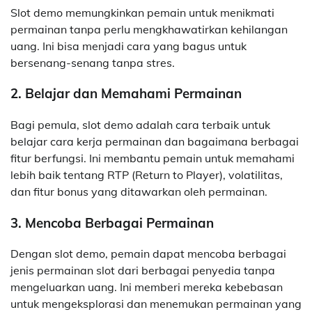
Slot demo memungkinkan pemain untuk menikmati
permainan tanpa perlu mengkhawatirkan kehilangan
uang. Ini bisa menjadi cara yang bagus untuk
bersenang-senang tanpa stres.
2. Belajar dan Memahami Permainan
Bagi pemula, slot demo adalah cara terbaik untuk
belajar cara kerja permainan dan bagaimana berbagai
fitur berfungsi. Ini membantu pemain untuk memahami
lebih baik tentang RTP (Return to Player), volatilitas,
dan fitur bonus yang ditawarkan oleh permainan.
3. Mencoba Berbagai Permainan
Dengan slot demo, pemain dapat mencoba berbagai
jenis permainan slot dari berbagai penyedia tanpa
mengeluarkan uang. Ini memberi mereka kebebasan
untuk mengeksplorasi dan menemukan permainan yang