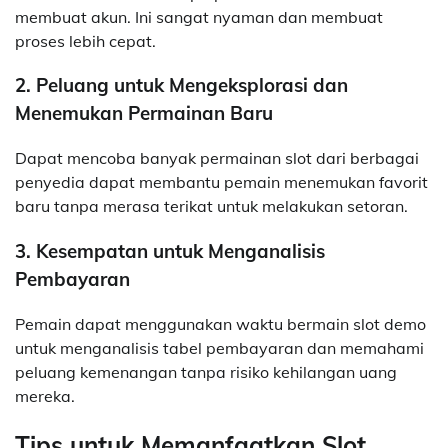
membuat akun. Ini sangat nyaman dan membuat
proses lebih cepat.
2. Peluang untuk Mengeksplorasi dan
Menemukan Permainan Baru
Dapat mencoba banyak permainan slot dari berbagai
penyedia dapat membantu pemain menemukan favorit
baru tanpa merasa terikat untuk melakukan setoran.
3. Kesempatan untuk Menganalisis
Pembayaran
Pemain dapat menggunakan waktu bermain slot demo
untuk menganalisis tabel pembayaran dan memahami
peluang kemenangan tanpa risiko kehilangan uang
mereka.
Tips untuk Memanfaatkan Slot